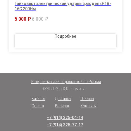
Гайковёрт электрический ударный,модельP1B-
16C 200Нм
5 000
₽
6 000
₽
Подробнее
Интернет-магазин с доставкой по России
©2021-2023 Deshevo_vl
Каталог
Доставка
Отзывы
Оплата
Возврат
Контакты
+7 (914) 325-04-14
+7 (914) 325-77-17