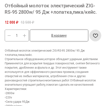
Отбойный молоток электрический ZIG-
RS-95 2800w/ 95 Дж +лопатка,пика/кейс.
12 000
₽
12 500
₽
В корзину
Отбойный молоток электрический ZIG-RS-95 2800w/ 95 Дж
+лопатка,пика/кейс.
Строительное оборудование,которое обладает ударным действием.
Применяется для вскрытия твердых поверхностей, снятия бетонного
покрытия, дробление асфальта и др. Этот инструмент также
используется для эффективного разлома проемов,создания
отверстий из любых материалов, штробления стен и других
разновидностей строительно-монтажных работ.Отбойный молоток
значительно упрощает работу,помогая сделать ее качественней.
Характеристики:
•2800w
•220v
•Сила удара 95Дж