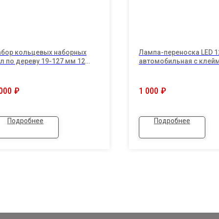
абор кольцевых наборных
Лампа-переноска LED 1
л по дереву 19-127 мм 12
автомобильная с клей
едметов в кейсе
"крокодилами"/ЯРКИЙ.
000
₽
1 000
₽
Подробнее
Подробнее