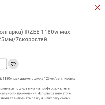
олгарка) IRZEE 1180w мах
25мм/7скоростей
EE 1180w мах диаметр диска 125мм/регулировка
ришлась по душе многим профессионалам и
рсальности применения. Использование этого
озволяет выполнять резку и шлифовку самых