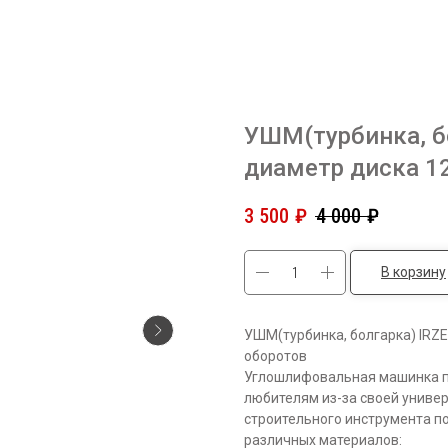
УШМ(турбинка, б
диаметр диска 1
3 500
₽
4 000
₽
В корзину
УШМ(турбинка, болгарка) IRZ
оборотов
Углошлифовальная машинка п
любителям из-за своей униве
строительного инструмента п
различных материалов: