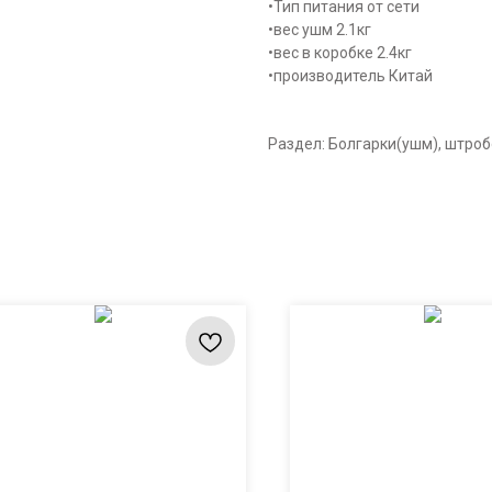
•Тип питания от сети
•вес ушм 2.1кг
•вес в коробке 2.4кг
•производитель Китай
Раздел: Болгарки(ушм), штро