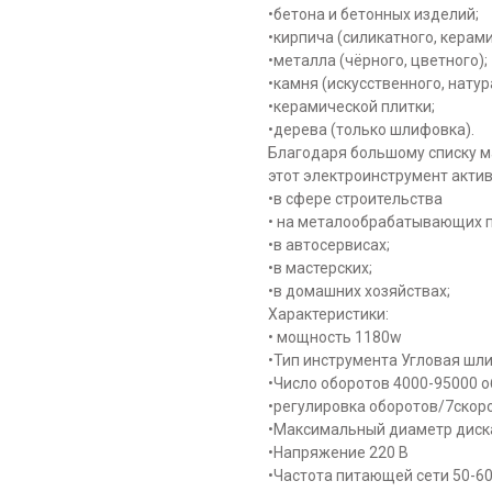
•бетона и бетонных изделий;
•кирпича (силикатного, керами
•металла (чёрного, цветного);
•камня (искусственного, натур
•керамической плитки;
•дерева (только шлифовка).
Благодаря большому списку м
этот электроинструмент актив
•в сфере строительства
• на металообрабатывающих п
•в автосервисах;
•в мастерских;
•в домашних хозяйствах;
Характеристики:
• мощность 1180w
•Тип инструмента Угловая ш
•Число оборотов 4000-95000 
•регулировка оборотов/7скор
•Максимальный диаметр диск
•Напряжение 220 B
•Частота питающей сети 50-60