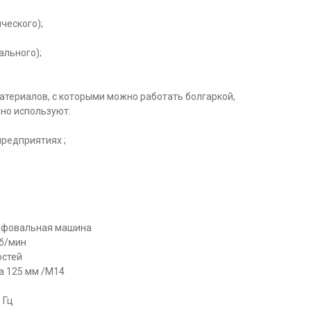
ческого);
ального);
атериалов, с которыми можно работать болгаркой,
но используют:
редприятиях ;
лифовальная машина
об/мин
остей
а 125 мм /М14
 Гц