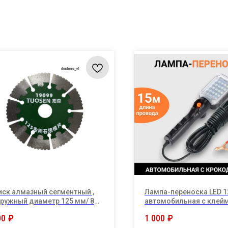
ск алмазный сегментный ,
Лампа-переноска LED 1
ружный диаметр 125 мм/ 8
автомобильная с клей
гментов с зубцами
"крокодилами"/ЯРКИЙ.
00
₽
1 000
₽