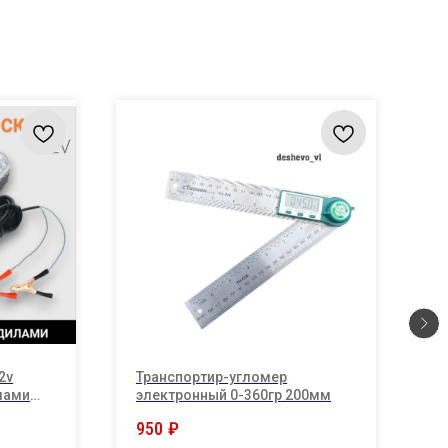
2v
Транспортир-угломер
Б
мами
электронный 0-360гр 200мм
1
к
950
₽
5