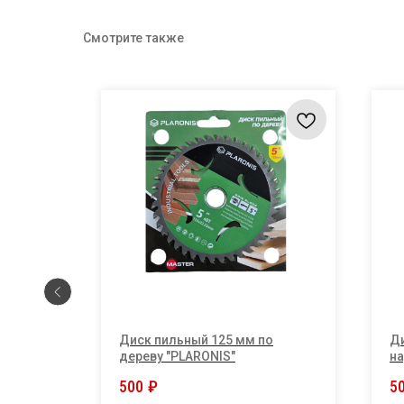
Смотрите также
Диск пильный 125 мм по
Ди
 TUOSEN
дереву "PLARONIS"
на
се
500
₽
5