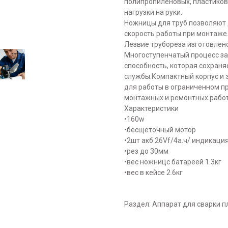
полипропиленовых, пластиков
нагрузки на руки.
Ножницы для труб позволяют 
скорость работы при монтаже
Лезвие трубореза изготовлено
Многоступенчатый процесс з
способность, которая сохраня
службы.Компактный корпус и 
для работы в ограниченном пр
монтажных и ремонтных работ
Характеристики
•160w
•бесщеточный мотор
•2шт акб 26Vf/4а.ч/ индикаци
•рез до 30мм
•вес ножницс батареей 1.3кг
•вес в кейсе 2.6кг
Раздел: Аппарат для сварки п