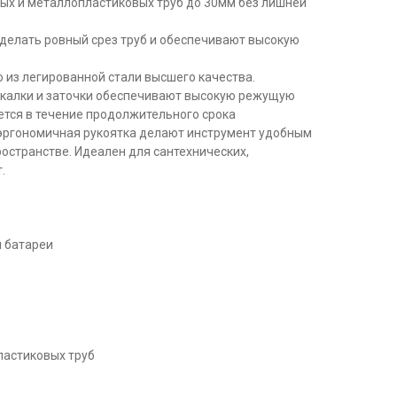
ых и металлопластиковых труб до 30мм без лишней
делать ровный срез труб и обеспечивают высокую
.
 из легированной стали высшего качества.
акалки и заточки обеспечивают высокую режущую
ется в течение продолжительного срока
эргономичная рукоятка делают инструмент удобным
остранстве. Идеален для сантехнических,
.
я батареи
ластиковых труб