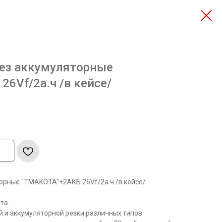
ез аккумуляторные
6Vf/2a.ч /в кейсе/
рные "TMAKOTA"+2АКБ 26Vf/2a.ч /в кейсе/
та.
 и аккумуляторной резки различных типов