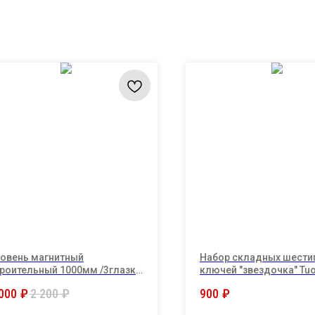
овень магнитный
Набор складных шести
роительный 1000мм /3глазка
ключей "звездочка" Tuo
UOSEN 14063"
алюминиевом держате
000
₽
2 200
₽
900
₽