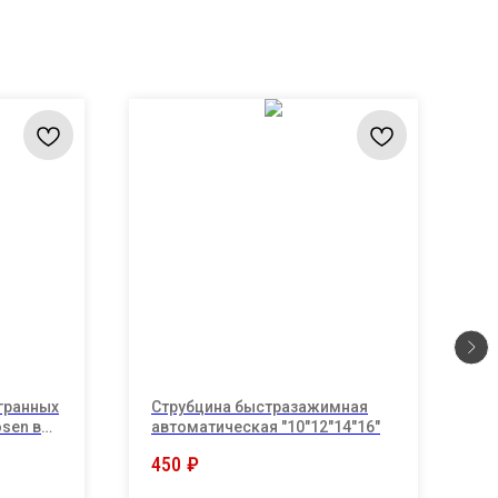
гранных
Струбцина быстразажимная
Н
sen в
автоматическая "10"12"14"16"
у
ле 8шт
ш
450
₽
1