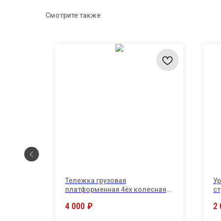
Смотрите также
Тележка грузовая
Ур
платформенная 4ёх колесная
ст
Габариты: длина 69.5см
"T
4 000
₽
2 
,ширина 44.5см