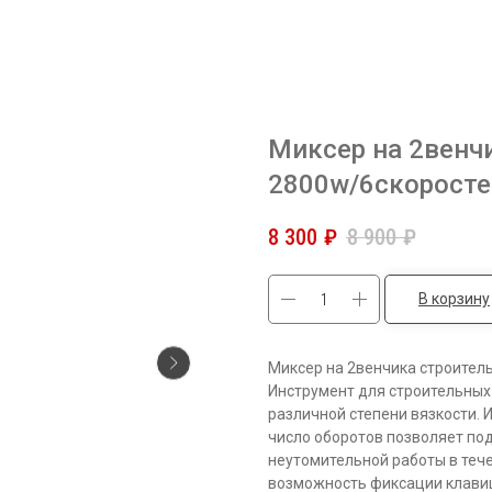
Миксер на 2вен
2800w/6скоросте
8 300
₽
8 900
₽
В корзину
Миксер на 2венчика строител
Инструмент для строительных
различной степени вязкости. 
число оборотов позволяет по
неутомительной работы в теч
возможность фиксации клавиш