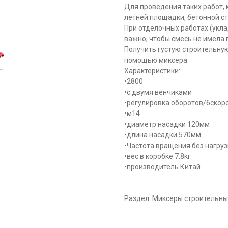
Для проведения таких работ, 
летней площадки, бетонной с
При отделочных работах (укла
важно, чтобы смесь не имела 
Получить густую строительну
помощью миксера
Характеристики:
•2800
•с двумя венчиками
•регулировка оборотов/6скор
•м14
•диаметр насадки 120мм
•длина насадки 570мм
•Частота вращения без нагруз
•вес в коробке 7.8кг
•производитель Китай
Раздел: Миксеры строительн