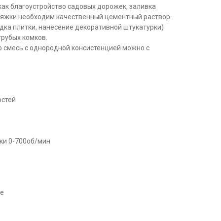
как благоустройство садовых дорожек, заливка
тяжки необходим качественный цементный раствор.
дка плитки, нанесение декоративной штукатурки)
грубых комков.
ю смесь с однородной консистенцией можно с
остей
ки 0-700об/мин
ые