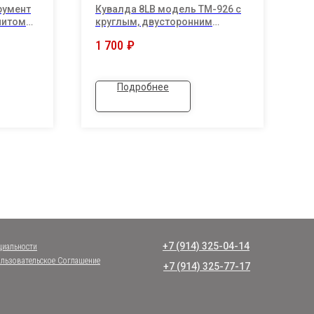
румент
Кувалда 8LB модель ТМ-926 с
М
нитом
круглым, двусторонним
п
еских
бойком 4000г и длинной
(
1 700
₽
8
фиберглассовой ручкой
L=820мм
Подробнее
+7 (914) 325-04-14
циальности
льзовательское Соглашение
+7 (914) 325-77-17