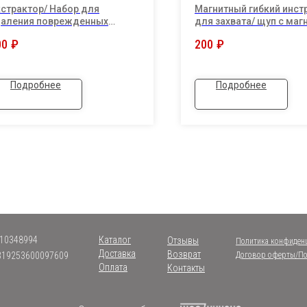
страктор/ Набор для
Магнитный гибкий инст
даления поврежденных
для захвата/ щуп с маг
рупов и болтов/ 5 шт
для подъема металлич
00
₽
200
₽
вещей
Подробнее
Подробнее
10348994
Каталог
Отзывы
Политика конфиден
Доставка
Возврат
319253600097609
Договор оферты/По
Оплата
Контакты