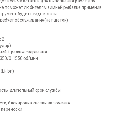
дет весьма кстати в для выполнения работ для
акже поможет любителям зимней рыбалке применив
нструмент будет везде кстати
ребует обслуживания(нет щёток)
 2
удар)
ений + pежим cвeрлeния
-350/0-1550 об/мин
Li-Ion)
ость ,длительный срок службы
сти, блокировка кнопки включения
и переноски