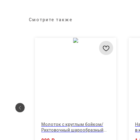
Смотрите также
Молоток с круглым бойком/
На
от
Рихтовочный шарообразный
в 
молоток. 1.5LB "TUOSEN