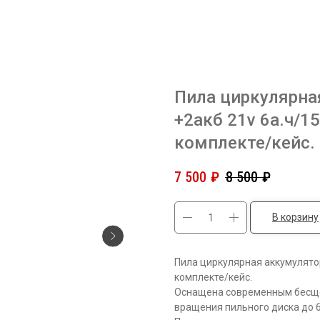
Пила циркулярна
+2акб 21v 6а.ч/
комплекте/кейс.
7 500
₽
8 500
₽
В корзину
Пила циркулярная аккумулято
комплекте/кейс.
Оснащена современным бесще
вращения пильного диска до 6