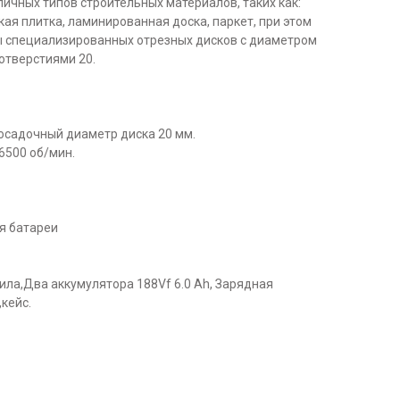
ичных типов строительных материалов, таких как:
ая плитка, ламинированная доска, паркет, при этом
 специализированных отрезных дисков с диаметром
отверстиями 20.
ocадочный диамeтp дискa 20 мм.
6500 об/мин.
я батареи
ла,Два аккумулятора 188Vf 6.0 Аh, Зарядная
кейс.