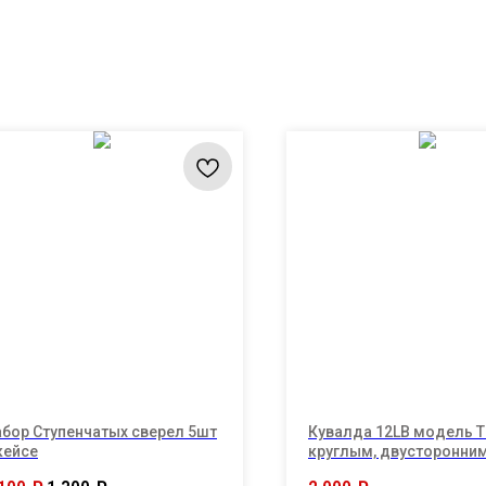
бор Ступенчатых сверел 5шт
Кувалда 12LB модель Т
кейсе
круглым, двусторонни
бойком 6000г и длинно