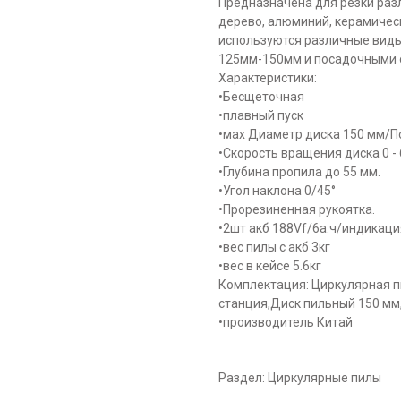
Предназначена для резки разл
дерево, алюминий, керамическ
используются различные виды
125мм-150мм и посадочными 
Характеристики:
•Бесщеточная
•плавный пуск
•мах Диаметp диcкa 150 мм/П
•Cкopоcть вращения диска 0 - 
•Глубина пропила до 55 мм.
•Угол наклона 0/45°
•Прорезиненная рукоятка.
•2шт акб 188Vf/6а.ч/индикаци
•вес пилы с акб 3кг
•вес в кейсе 5.6кг
Комплектация: Циркулярная пи
станция,Диск пильный 150 мм,
•производитель Китай
Раздел: Циркулярные пилы