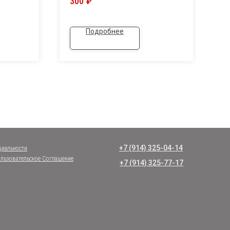
300
₽
й
Подробнее
+7 (914) 325-04-14
циальности
льзовательское Соглашение
+7 (914) 325-77-17