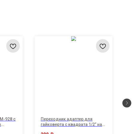
М-928 с
Переходник адаптер для
К
м
гайковерта с квадрата 1/2’’ на
8
й
шестигранник 1/4 под биту