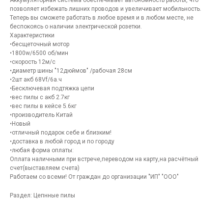
Аккумуляторная система обеспечивает автономность работы, что
позволяет избежать лишних проводов и увеличивает мобильность.
Теперь вы сможете работать в любое время и в любом месте, не
беспокоясь о наличии электрической розетки.
Характеристики
•бесщеточный мотор
•1800w/6500 об/мин
•скорость 12м/с
•диаметр шины "12дюймов" /рабочая 28см
•2шт акб 68Vf/6a.ч
•Бесключевая подтяжка цепи
•вес пилы с акб 2.7кг
•вес пилы в кейсе 5.6кг
•производитель Китай
•Новый
•отличный подарок себе и близким!
•доставка в любой город и по городу
•любая форма оплаты:
Оплата наличными при встрече,переводом на карту,на расчётный
счет(выставляем счета)
Работаем со всеми! От граждан до организации "ИП" "ООО"
Раздел: Цепнные пилы