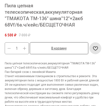
Пила цепная
телескопическая,аккумуляторная
"TMAKOTA ТМ-136" шина"12"+2акб
68Vf/6а.ч/кейс/БЕСЩЕТОЧНАЯ
6 500
₽
7 000
₽
В корзину
Пила цепная телескопическая,аккумуляторная "TMAKOTA ТМ-136"
шина"12"+2акб 68Vf/6а.ч/кейс/БЕСЩЕТОЧНАЯ
Паз батарей схож с линейкой Макита.
Станет незаменимым помощником в строительстве и ремонте. Эта
аккумуляторная пилa с мощностью 1800 Вт и рабочей шиной длиной
28 см идеально подходит для выполнения самых различных задач,
включая обрезку деревьев и заготовку дров. Благодаря
телескопической конструкции вы сможете легко регулировать длину
ручки, что обеспечивает максимальный комфорт и удобство при
работе на высоте или в труднодоступных местах.