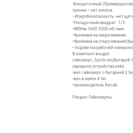
•Бесщеточный (Преимущества 
трения – нет износа.
–Искробезопасность -нет щёт
•Посадочный квадрат : 1/2
•880Нм 1600-3300 об/ мин
•4режима на закручивание
•4режима на откручивание(бы
• подсветка рабочей поверхно
В комплект входит:
гайковерт, 2шт(li-ion)батарей 1
зарядное устройство,кейс
•вес гайковерт с батареей 2.5к
•вес в кейсе 4.3кг
•производитель Китай.
Раздел: Гайковерты