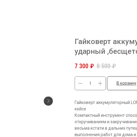
Гайковерт аккум
ударный ,бесщет
7 300
₽
8 500
₽
В корзину
Гайковерт аккумуляторный LO
кейсе
Компактный инструмент спосо
откручиванием и закручивани
весьма кстати в дальних путе
выполнения работ для дома и н