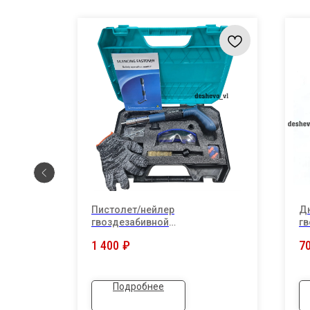
еский
Пистолет/нейлер
Д
лина
гвоздезабивной
гв
пневматический
1
1 400
₽
7
"TMAKOTA"кейсе
Подробнее