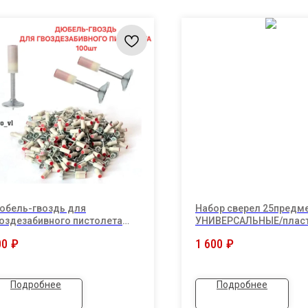
юбель-гвоздь для
Набор сверел 25предм
оздезабивного пистолета
УНИВЕРСАЛЬНЫЕ/плас
00шт
кейс.
00
₽
1 600
₽
Подробнее
Подробнее