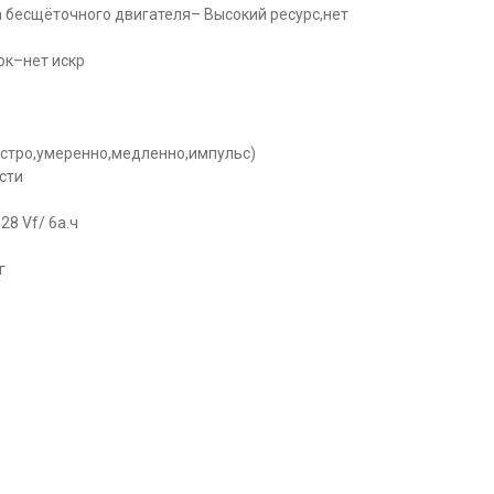
бесщёточного двигателя– Высокий ресурс,нет
ок–нет искр
стро,умеренно,медленно,импульс)
сти
28 Vf/ 6a.ч
г