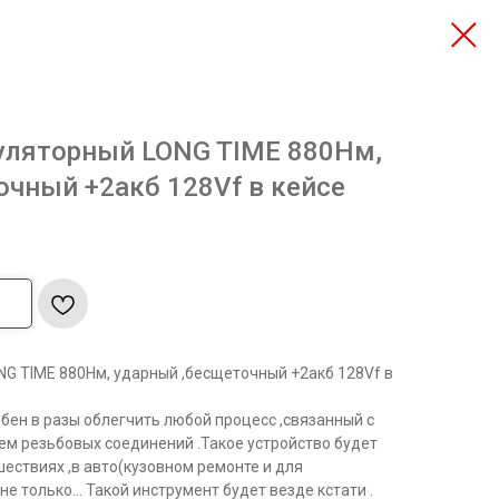
уляторный LONG TIME 880Нм,
очный +2акб 128Vf в кейсе
NG TIME 880Нм, ударный ,бесщеточный +2акб 128Vf в
бен в разы облегчить любой процесс ,связанный с
ем резьбовых соединений .Такое устройство будет
шествиях ,в авто(кузовном ремонте и для
е только... Такой инструмент будет везде кстати .