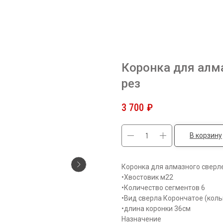
Коронка для алм
рез
3 700
₽
В корзину
Коронка для алмазного сверл
•Хвостовик м22
•Количество сегментов 6
•Вид сверла Корончатое (кол
•длина коронки 36см
Назначение