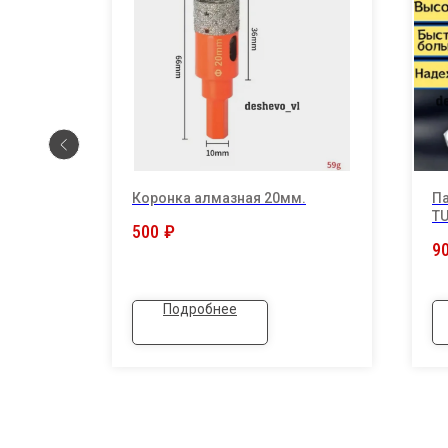
Коронка алмазная 20мм.
П
T
500
₽
иковый
9
Подробнее