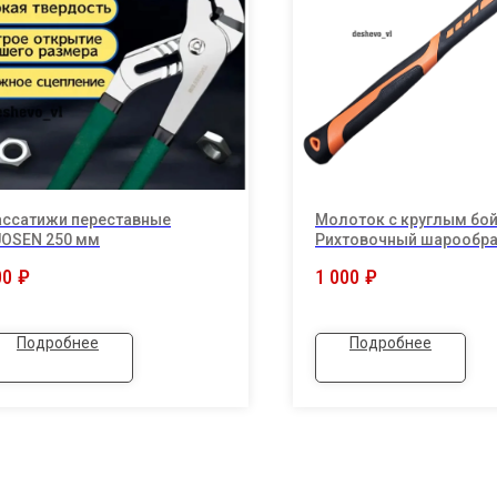
ассатижи переставные
Молоток с круглым бо
UOSEN 250 мм
Рихтовочный шарообр
молоток.
00
₽
1 000
₽
Подробнее
Подробнее