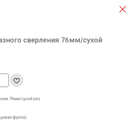
азного сверления 76мм/сухой
ения 76мм/сухой рез
ьцевая фреза)