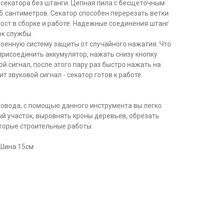
 секатора без штанги. Цепная пила с бесщеточным
5 сантиметров. Секатор способен перерезать ветки
ост в сборке и работе. Надежные соединения штанг
к службы.
роенную систему защиты от случайного нажатия. Что
присоединить аккумулятор, нажать снизу кнопку
й сигнал, после этого пару раз быстро нажать на
т звуковой сигнал - секатор готов к работе.
вода, с помощью данного инструмента вы легко
й участок, выровнять кроны деревьев, обрезать
оторые строительные работы.
 Шина 15см