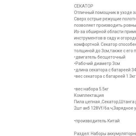
СЕКАТОР
Отличный помощник в уходе з
Сверх острые режущие полот
позволяет производить ровный
Из-за обширной области прим
инструментов в саду и огороде
комфортной. Секатор способен
толщиной до 3см,также с его
•двигатель бесщеточный
•Рабочий диаметр 3см
•длина секатора с батареей 3
•вес секатора с батареей 1.3кг
•вес набора 5.5кг
Комплектация
Пила цепная ,Секатор,Штанга
2шт акб 128Vf/6а.ч,Зарядное 
•производитель Китай
Раздел: Наборы аккумуляторн