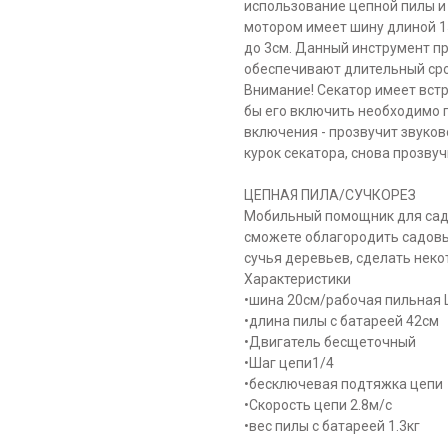
использование цепной пилы и
мотором имеет шину длиной 1
до 3см. Данный инструмент пр
обеспечивают длительный сро
Внимание! Секатор имеет вст
бы его включить необходимо 
включения - прозвучит звуково
курок секатора, снова прозвучи
ЦЕПНАЯ ПИЛА/СУЧКОРЕЗ
Мобильный помощник для садо
сможете облагородить садовы
сучья деревьев, сделать нек
Характеристики
•шина 20см/рабочая пильная
•длина пилы с батареей 42см
•Двигатель бесщеточный
•Шаг цепи1/4
•бесключевая подтяжка цепи
•Скорость цепи 2.8м/с
•вес пилы с батареей 1.3кг