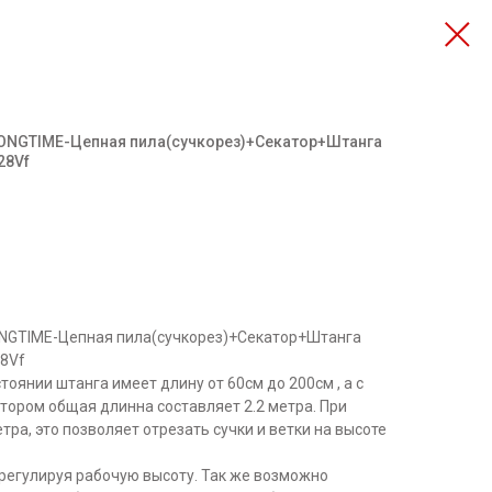
LONGTIME-Цепная пила(сучкорез)+Секатор+Штанга
28Vf
ONGTIME-Цепная пила(сучкорез)+Секатор+Штанга
28Vf
оянии штанга имеет длину от 60см до 200см , а с
тором общая длинна составляет 2.2 метра. При
тра, это позволяет отрезать сучки и ветки на высоте
регулируя рабочую высоту. Так же возможно