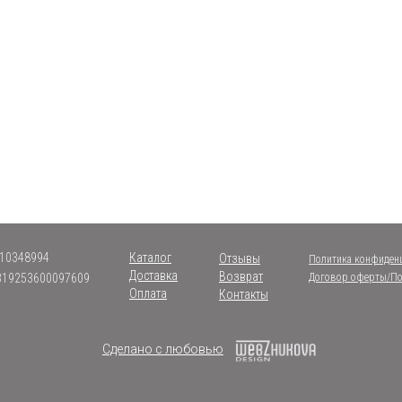
10348994
Каталог
Отзывы
Политика конфиден
Доставка
Возврат
319253600097609
Договор оферты/По
Оплата
Контакты
Сделано с любовью