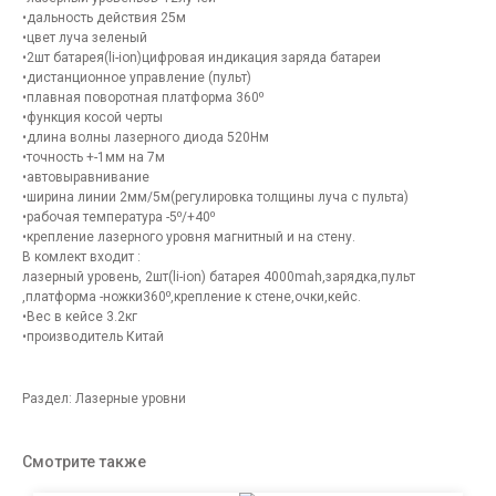
•дальность действия 25м
•цвет луча зеленый
•2шт батарея(li-ion)цифровая индикация заряда батареи
•дистанционное управление (пульт)
•плавная поворотная платформа 360⁰
•функция косой черты
•длина волны лазерного диода 520Нм
•точность +-1мм на 7м
•автовыравнивание
•ширина линии 2мм/5м(регулировка толщины луча с пульта)
•рабочая температура -5⁰/+40⁰
•крепление лазерного уровня магнитный и на стену.
В комлект входит :
лазерный уровень, 2шт(li-ion) батарея 4000mah,зарядка,пульт
,платформа -ножки360⁰,крепление к стене,очки,кейс.
•Вес в кейсе 3.2кг
•производитель Китай
Раздел: Лазерные уровни
Смотрите также