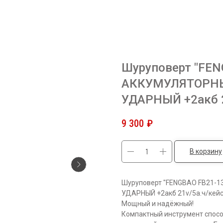
Шуруповерт "FE
АККУМУЛЯТОРНЫ
УДАРНЫЙ +2акб 
9 300
₽
В корзину
Шуруповерт "FENGBAO FB21-
УДАРНЫЙ +2акб 21v/5а.ч/ке
Мощный и надёжный!
Компактный инструмент спосо