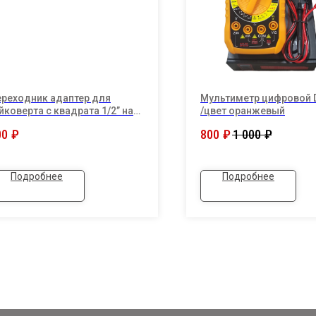
реходник адаптер для
Мультиметр цифровой 
йковерта с квадрата 1/2’’ на
/цвет оранжевый
стигранник 1/4 под биту
00
₽
800
₽
1 000
₽
Подробнее
Подробнее