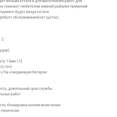
дет весьма кстати в для выполнения работ для
акже поможет любителям зимней рыбалке применив
нструмент будет везде кстати
ребует обслуживания(нет щёток)
 2
удар)
етр 13мм 1/2
Li-Ion)
1v/5а.ч/индикация батареи
ость ,длительный срок службы
ельных работ
сти, блокировка кнопки включения
и переноски