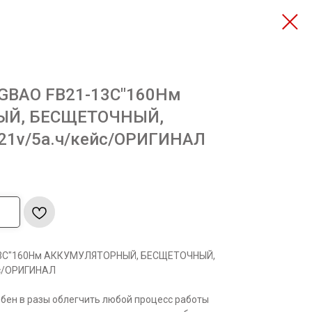
NGBAO FB21-13C"160Нм
Й, БЕСЩЕТОЧНЫЙ,
21v/5а.ч/кейс/ОРИГИНАЛ
13C"160Нм АККУМУЛЯТОРНЫЙ, БЕСЩЕТОЧНЫЙ,
йс/ОРИГИНАЛ
бен в разы облегчить любой процесс работы