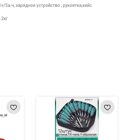
v/5a.ч, зарядное устройство , рукоятка,кейс
.2кг