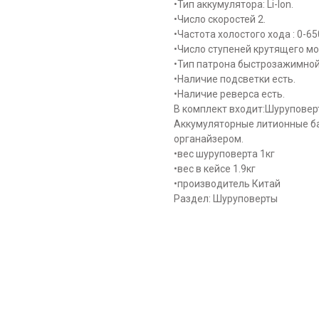
•Тип аккумулятора: Li-lon.
•Число скоростей 2.
•Частота холостого хода : 0-6
•Число ступеней крутящего м
•Тип патрона быстрозажимной
•Наличие подсветки есть.
•Наличие реверса есть.
В комплект входит:Шуруповер
Аккумуляторные литионные ба
органайзером.
•вес шуруповерта 1кг
•вес в кейсе 1.9кг
•производитель Китай
Раздел: Шуруповерты