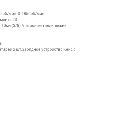
50 об/мин. 0-1850об/мин.
омента:23
 10мм(3/8) /патрон металлический
т,
тареи 2 шт,Зарядное устройство,Кейс с