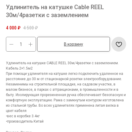
Удлинитель на катушке Cable REEL
30м/4разетки с заземлением
4 000
₽
4 500
₽
В корзину
Удлинитель на катушке CABLE REEL 30м/4разетки с заземлением.
Кабель 2×1.5м2
При помощи удлинителя на катушке легко подключить удаленное на
расстояние до 30 м от стационарной розетки электрооборудование.
Незаменимы на строительной площадке, на садовом участке, в
малом бизнесе, в парках с аттракционами, в промышленности и в
быту. Изолирующая прорезиненная ручка обеспечивает безопасную и
комфортную эксплуатацию. Рама с замкнутым контуром изготовлена
из стальной трубы. Во всех удлинителях применена литая вилка в
цвет кабеля
•вес в коробке 3.4кг
•производитель Китай