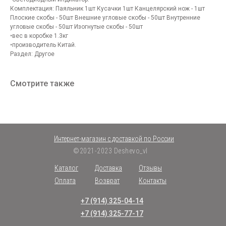
Комплектация: Паяльник 1шт Кусачки 1шт Канцелярский нож - 1шт
Плоские скобы - 50шт Внешние угловые скобы - 50шт Внутренние
угловые скобы - 50шт Изогнутые скобы - 50шт
•вес в коробке 1.3кг
•производитель Китай.
Раздел: Другое
Смотрите также
Интернет-магазин с доставкой по России
©2021-2023 Deshevo_vl
Каталог
Доставка
Отзывы
Оплата
Возврат
Контакты
+7 (914) 325-04-14
+7 (914) 325-77-17