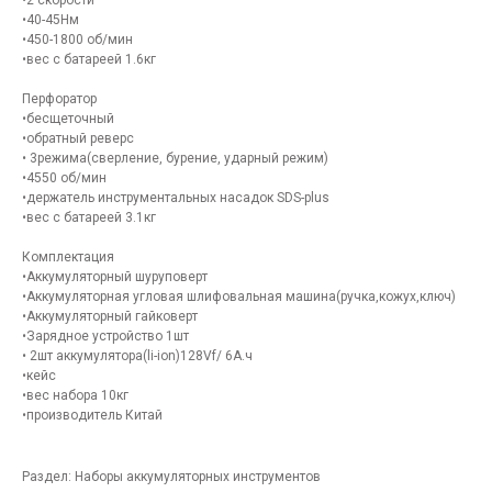
•2 скорости
•40-45Нм
•450-1800 об/мин
•вес с батареей 1.6кг
Перфоратор
•бесщеточный
•обратный реверс
• 3режима(сверление, бурение, ударный режим)
•4550 об/мин
•держатель инструментальных насадок SDS-plus
•вес с батареей 3.1кг
Комплектация
•Аккумуляторный шуруповерт
•Аккумуляторная угловая шлифовальная машина(ручка,кожух,ключ)
•Аккумуляторный гайковерт
•Зарядное устройство 1шт
• 2шт аккумулятора(li-ion)128Vf/ 6A.ч
•кейс
•вес набора 10кг
•производитель Китай
Раздел: Наборы аккумуляторных инструментов