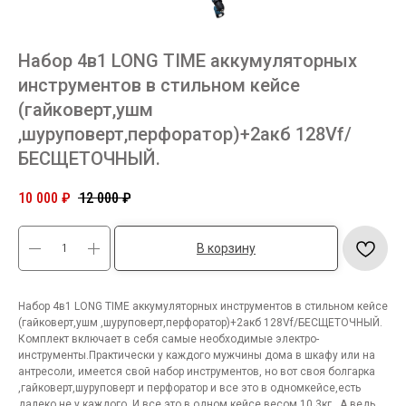
Набор 4в1 LONG TIME аккумуляторных
инструментов в стильном кейсе
(гайковерт,ушм
,шуруповерт,перфоратор)+2акб 128Vf/
БЕСЩЕТОЧНЫЙ.
10 000
₽
12 000
₽
В корзину
Набор 4в1 LONG TIME аккумуляторных инструментов в стильном кейсе
(гайковерт,ушм ,шуруповерт,перфоратор)+2акб 128Vf/БЕСЩЕТОЧНЫЙ.
Комплект включает в себя самые необходимые электро-
инструменты.Практически у каждого мужчины дома в шкафу или на
антресоли, имеется свой набор инструментов, но вот своя болгарка
,гайковерт,шуруповерт и перфоратор и все это в одномкейсе,есть
далеко не у каждого. И все это в одном кейсе весом 10.3кг . А ведь