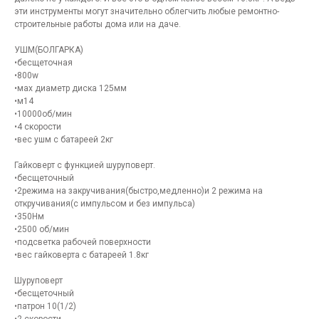
эти инструменты могут значительно облегчить любые ремонтно-
строительные работы дома или на даче.
УШМ(БОЛГАРКА)
•бесщеточная
•800w
•мах диаметр диска 125мм
•м14
•10000об/мин
•4 скорости
•вес ушм с батареей 2кг
Гайковерт с функцией шуруповерт.
•бесщеточный
•2режима на закручивания(быстро,медленно)и 2 режима на
откручивания(с импульсом и без импульса)
•350Нм
•2500 об/мин
•подсветка рабочей поверхности
•вес гайковерта с батареей 1.8кг
Шуруповерт
•бесщеточный
•патрон 10(1/2)