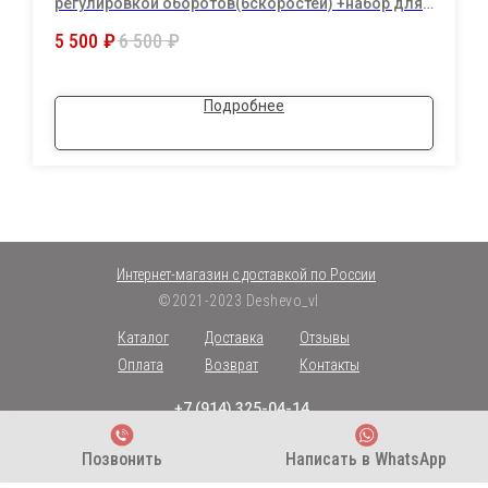
регулировкой оборотов(6скоростей) +набор для
полировки авто+2акб 68Vf/4а.ч
5 500
₽
6 500
₽
Подробнее
Интернет-магазин с доставкой по России
©2021-2023 Deshevo_vl
Каталог
Доставка
Отзывы
Оплата
Возврат
Контакты
+7 (914) 325-04-14
+7 (914) 325-77-17
Позвонить
Написать в WhatsApp
ИНН 253610348994