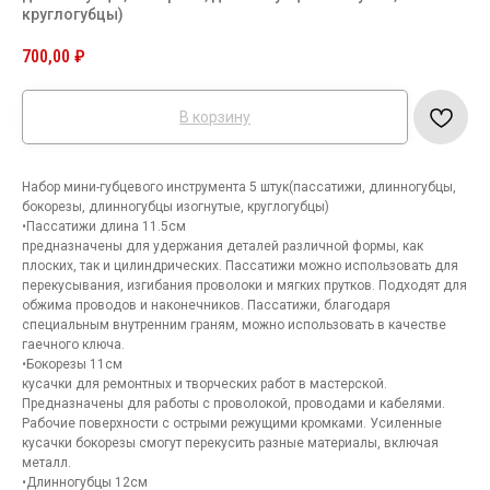
круглогубцы)
700,00
₽
В корзину
Набор мини-губцевого инструмента 5 штук(пассатижи, длинногубцы,
бокорезы, длинногубцы изогнутые, круглогубцы)
•Пассатижи длина 11.5см
предназначены для удержания деталей различной формы, как
плоских, так и цилиндрических. Пассатижи можно использовать для
перекусывания, изгибания проволоки и мягких прутков. Подходят для
обжима проводов и наконечников. Пассатижи, благодаря
специальным внутренним граням, можно использовать в качестве
гаечного ключа.
•Бокорезы 11см
кусачки для ремонтных и творческих работ в мастерской.
Предназначены для работы с проволокой, проводами и кабелями.
Рабочие поверхности с острыми режущими кромками. Усиленные
кусачки бокорезы смогут перекусить разные материалы, включая
металл.
•Длинногубцы 12см