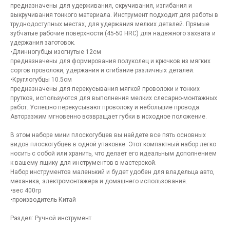
предназначены для удерживания, скручивания, изгибания и
выкручивания тонкого материала. Инструмент подходит для работы в
труднодоступных местах, для удержания мелких деталей. Прямые
зубчатые рабочие поверхности (45-50 HRC) для надежного захвата и
удержания заготовок.
•Длинногубцы изогнутые 12см
предназначены для формирования полуколец и крючков из мягких
сортов проволоки, удержания и сгибание различных деталей.
•Круглогубцы 10.5см
предназначены для перекусывания мягкой проволоки и тонких
прутков, используются для выполнения мелких слесарно-монтажных
работ. Успешно перекусывают проволоку и небольшие провода.
Авторазжим мгновенно возвращает губки в исходное положение.
В этом наборе мини плоскогубцев вы найдете все пять основных
видов плоскогубцев в одной упаковке. Этот компактный набор легко
носить с собой или хранить, что делает его идеальным дополнением
к вашему ящику для инструментов в мастерской.
Набор инструментов маленький и будет удобен для владельца авто,
механика, электромонтажера и домашнего использования.
•вес 400гр
•производитель Китай
Раздел: Ручной инструмент