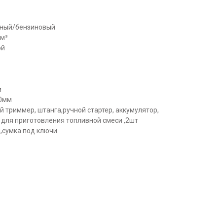
ктный/бензиновый
см³
ой
м
00мм
й триммер, штанга,ручной стартер, аккумулятор,
 для приготовления топливной смеси ,2шт
,сумка под ключи.