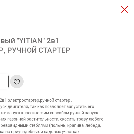
вый "YITIAN" 2в1
Р, РУЧНОЙ СТАРТЕР
2в1 электростартер,ручной стартер .
ск двигателя, так как позволяет запустить его
кже запуск классическим способом ручной запуск
ия газонной растительности, скосить траву любого
 древовидными стеблями (полынь, крапива, лебеда,
ка на приусадебных и садовых участках