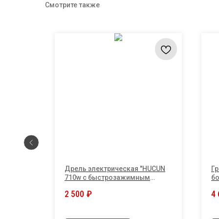
Смотрите также
Дрель электрическая "HUCUN
Гр
710w с быстрозажимным
бо
патроном .
ко
2 500
₽
4 
йс.