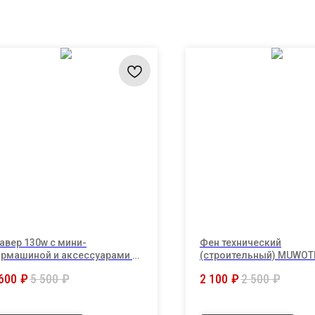
авер 130w с мини-
Фен технический
рмашиной и аксессуарами в
(строительный) MUWOT
мплекте/кейс .
2500Вт
600
₽
5 500
₽
2 100
₽
2 500
₽