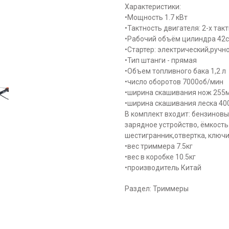
Характеристики:
•Мощность 1.7 кВт
•Тактность двигателя: 2-х та
•Рабочий объём цилиндра 42
•Стартер: электрический,ручн
•Тип штанги - прямая
•Объем топливного бака 1,2 л
•число оборотов 7000об/мин
•ширина скашивания нож 255
•ширина скашивания леска 4
В комплект входит: бензиновы
зарядное устройство, ёмкость
шестигранник,отвертка, ключи
•вес триммера 7.5кг
•вес в коробке 10.5кг
•производитель Китай
Раздел: Триммеры