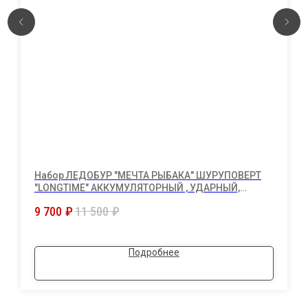
Набор ЛЕДОБУР "МЕЧТА РЫБАКА" ШУРУПОВЕРТ
"LONGTIME" АККУМУЛЯТОРНЫЙ , УДАРНЫЙ,
БЕСЩЕТОЧНЫЙ 160Нм+ШНЕК 75см диаметр
9 700
₽
11 500
₽
130мм/переходник -все в комплекте.
Подробнее