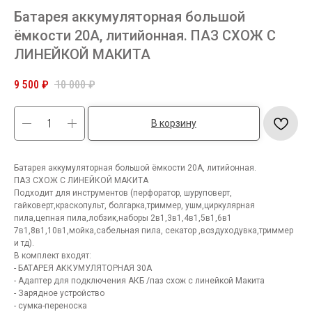
Батарея аккумуляторная большой
ёмкости 20А, литийонная. ПАЗ СХОЖ С
ЛИНЕЙКОЙ МАКИТА
9 500
₽
10 000
₽
В корзину
Батарея аккумуляторная большой ёмкости 20А, литийонная.
ПАЗ СХОЖ С ЛИНЕЙКОЙ МАКИТА
Подходит для инструментов (перфоратор, шуруповерт,
гайковерт,краскопульт, болгарка,триммер, ушм,циркулярная
пила,цепная пила,лобзик,наборы 2в1,3в1,4в1,5в1,6в1
7в1,8в1,10в1,мойка,сабельная пила, секатор ,воздуходувка,триммер
и тд).
В комплект входят:
- БАТАРЕЯ АККУМУЛЯТОРНАЯ 30А
- Адаптер для подключения АКБ /паз схож с линейкой Макита
- Зарядное устройство
- сумка-переноска