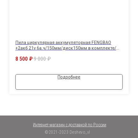
Пила циркулярная аккумуляторная FENGBAO
+2акб 21v 6а.ч/150мм/диск150мм в комплекте/
сумка
8 500
₽
9 000
₽
Подробнее
Интернет-магазин с доставкой по России
©2021-2023 Deshevo_vl