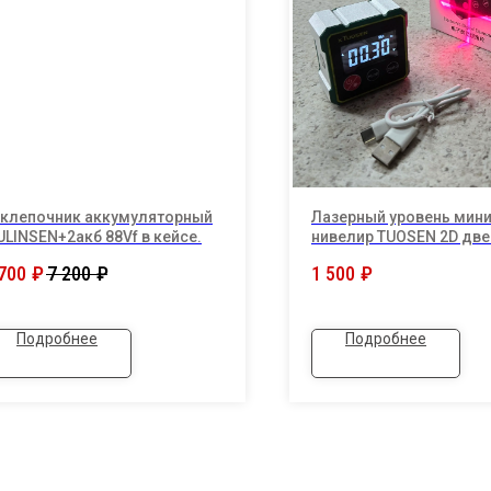
аклепочник аккумуляторный
Лазерный уровень мини
LINSEN+2акб 88Vf в кейсе.
нивелир TUOSEN 2D две
две стороны, красный 
700
₽
7 200
₽
1 500
₽
наклона
Подробнее
Подробнее