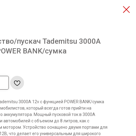
ство/пускач Tademitsu 3000А
 POWER BANK/сумка
Tademitsu 3000А 12v с функцией POWER BANK/сумка
обилистов, который всегда готов прийти на
о аккумулятора. Мощный пусковой ток в 3000А
и автомобилей с объемом до 8 литров, как с
ым мотором. Устройство оснащено двумя портами для
12В, что делает его универсальным для широкого