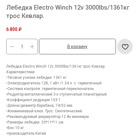
Лебедка Electro Winch 12v 3000lbs/1361кг
трос Кевлар.
6 800
₽
В корзину
Лебедка Electro Winch 12v 3000lbs/1361кг трос Кевлар.
Характеристики:
•Тяговое усилие лебедки: 1361 кг.
•Электродвигатель 12В, 1 кВт /1.34 л. с. герметичный.
•Система контроля: герметичный переключатель.
•Редуктор:металлический 3-х ступенчатый планетарный.
•Коэффициент редукции 153:1.
•Длина/диаметр барабана, 74/52 мм.
•Алюминиевый клюз. Трос: Синтетический.
•Рекомендуемый аккумулятор 12 Ач минимум.
•Размеры лебедки: 33*11*11 см.
•Вес:10 кг.
•производитель Китай.