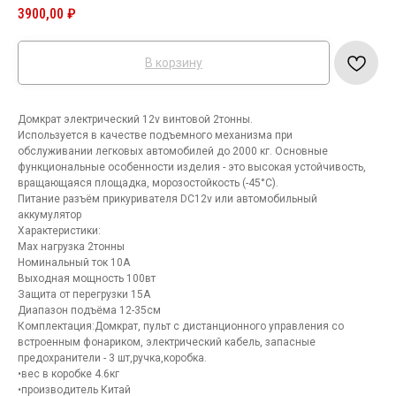
3900,00
₽
В корзину
Домкрат электрический 12v винтовой 2тонны.
Используется в качестве подъемного механизма при
обслуживании легковых автомобилей до 2000 кг. Основные
функциональные особенности изделия - это высокая устойчивость,
вращающаяся площадка, морозостойкость (-45°C).
Питание разъём прикуривателя DC12v или автомобильный
аккумулятор
Характеристики:
Мах нагрузка 2тонны
Номинальный ток 10А
Выходная мощность 100вт
Защита от перегрузки 15А
Диапазон подъёма 12-35см
Комплектация:Домкрат, пульт с дистанционного управления со
встроенным фонариком, электрический кабель, запасные
предохранители - 3 шт,ручка,коробка.
•вес в коробке 4.6кг
•производитель Китай