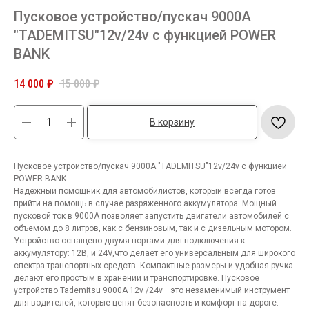
Пусковое устройство/пускач 9000А
"TADEMITSU"12v/24v с функцией POWER
BANK
14 000
₽
15 000
₽
В корзину
Пусковое устройство/пускач 9000А "TADEMITSU"12v/24v с функцией
POWER BANK
Надежный помощник для автомобилистов, который всегда готов
прийти на помощь в случае разряженного аккумулятора. Мощный
пусковой ток в 9000А позволяет запустить двигатели автомобилей с
объемом до 8 литров, как с бензиновым, так и с дизельным мотором.
Устройство оснащено двумя портами для подключения к
аккумулятору: 12В, и 24V,что делает его универсальным для широкого
спектра транспортных средств. Компактные размеры и удобная ручка
делают его простым в хранении и транспортировке. Пусковое
устройство Tademitsu 9000А 12v /24v– это незаменимый инструмент
для водителей, которые ценят безопасность и комфорт на дороге.