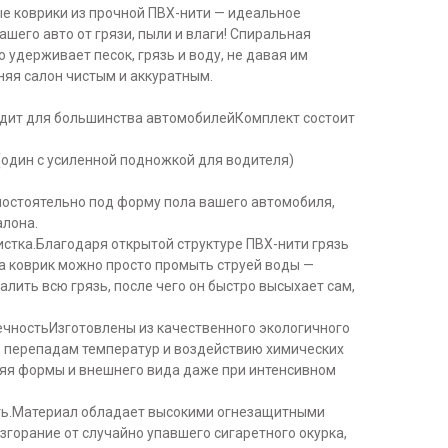
 коврики из прочной ПВХ-нити — идеальное
шего авто от грязи, пыли и влаги! Спиральная
 удерживает песок, грязь и воду, не давая им
аняя салон чистым и аккуратным.
дит для большинства автомобилейКомплект состоит
 (один с усиленной подножкой для водителя)
мостоятельно под форму пола вашего автомобиля,
алона.
чистка.Благодаря открытой структуре ПВХ-нити грязь
 а коврик можно просто промыть струей воды —
алить всю грязь, после чего он быстро высыхает сам,
вечностьИзготовлены из качественного экологичного
ю, перепадам температур и воздействию химических
еряя формы и внешнего вида даже при интенсивном
сть.Материал обладает высокими огнезащитными
горание от случайно упавшего сигаретного окурка,